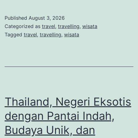
Baru,
Negeri
Published
August 3, 2026
dengan
Categorized as
travel
,
travelling
,
wisata
Keindaha
Tagged
travel
,
travelling
,
wisata
Alam
yang
Memukau
dan
Budaya
Māori
Thailand, Negeri Eksotis
yang
dengan Pantai Indah,
Kaya
Budaya Unik, dan