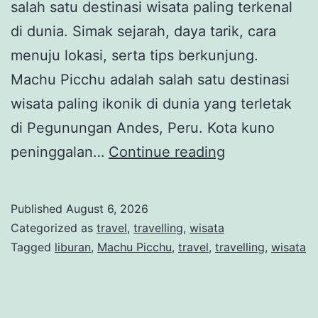
salah satu destinasi wisata paling terkenal
di dunia. Simak sejarah, daya tarik, cara
menuju lokasi, serta tips berkunjung.
Machu Picchu adalah salah satu destinasi
wisata paling ikonik di dunia yang terletak
di Pegunungan Andes, Peru. Kota kuno
Machu
peninggalan…
Continue reading
Picchu,
Kota
Published
August 6, 2026
Kuno
Categorized as
travel
,
travelling
,
wisata
Suku
Tagged
liburan
,
Machu Picchu
,
travel
,
travelling
,
wisata
Inca
yang