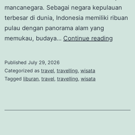
mancanegara. Sebagai negara kepulauan
terbesar di dunia, Indonesia memiliki ribuan
pulau dengan panorama alam yang
Pesona
memukau, budaya…
Continue reading
Nusanta
Surga
Published
July 29, 2026
Wisata
Categorized as
travel
,
travelling
,
wisata
Alam,
Tagged
liburan
,
travel
,
travelling
,
wisata
Budaya
dan
Kuliner
yang
Mendun