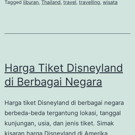
Pantai
Tagged
liburan
,
Thailand
,
travel
,
travelling
,
wisata
Indah,
Budaya
Unik,
dan
Kuliner
Lezat
Harga Tiket Disneyland
di Berbagai Negara
Harga tiket Disneyland di berbagai negara
berbeda-beda tergantung lokasi, tanggal
kunjungan, usia, dan jenis tiket. Simak
kisaran harga Disneyland di Amerika