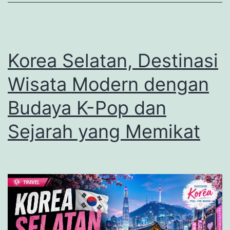
Menjadi
Keajaiban
Dunia
di
Korea Selatan, Destinasi
Peru
Wisata Modern dengan
Budaya K-Pop dan
Sejarah yang Memikat