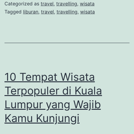
Terpopuler
Categorized as
travel
,
travelling
,
wisata
di
Tagged
liburan
,
travel
,
travelling
,
wisata
Turki
yang
Wajib
Kamu
Kunjungi
10 Tempat Wisata
Terpopuler di Kuala
Lumpur yang Wajib
Kamu Kunjungi