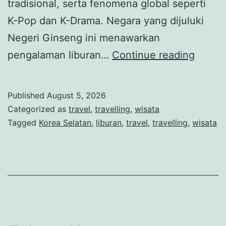
tradisional, serta fenomena global seperti
K-Pop dan K-Drama. Negara yang dijuluki
Negeri Ginseng ini menawarkan
Korea
pengalaman liburan…
Continue reading
Selata
Destin
Published
August 5, 2026
Wisata
Categorized as
travel
,
travelling
,
wisata
Moder
Tagged
Korea Selatan
,
liburan
,
travel
,
travelling
,
wisata
denga
Buday
K-
Pop
dan
Sejara