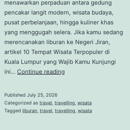
menawarkan perpaduan antara gedung
pencakar langit modern, wisata budaya,
pusat perbelanjaan, hingga kuliner khas
yang menggugah selera. Jika kamu sedang
merencanakan liburan ke Negeri Jiran,
artikel 10 Tempat Wisata Terpopuler di
Kuala Lumpur yang Wajib Kamu Kunjungi
10
ini…
Continue reading
Tempat
Wisata
Published
July 25, 2026
Terpopuler
Categorized as
travel
,
travelling
,
wisata
di
Tagged
liburan
,
travel
,
travelling
,
wisata
Kuala