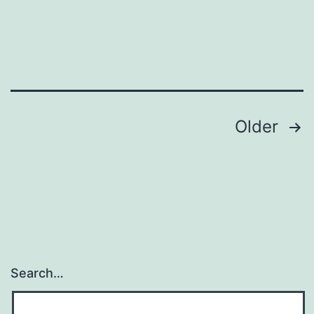
Lumpur
yang
Wajib
Kamu
Kunjungi
Posts
Older
navigation
Search…