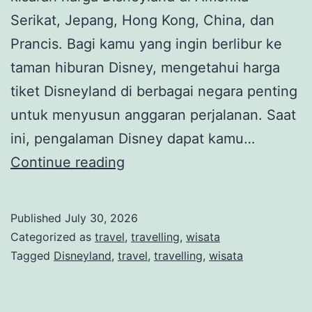
Serikat, Jepang, Hong Kong, China, dan
Prancis. Bagi kamu yang ingin berlibur ke
taman hiburan Disney, mengetahui harga
tiket Disneyland di berbagai negara penting
untuk menyusun anggaran perjalanan. Saat
ini, pengalaman Disney dapat kamu…
Harga
Continue reading
Tiket
Disneyland
Published
July 30, 2026
di
Categorized as
travel
,
travelling
,
wisata
Berbagai
Tagged
Disneyland
,
travel
,
travelling
,
wisata
Negara