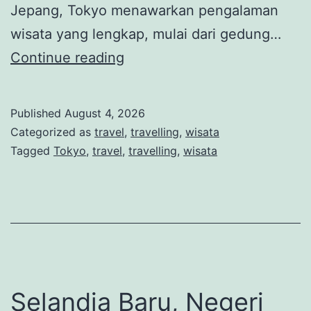
Jepang, Tokyo menawarkan pengalaman
wisata yang lengkap, mulai dari gedung…
Tokyo,
Continue reading
Kota
Metropolitan
Published
August 4, 2026
yang
Categorized as
travel
,
travelling
,
wisata
Memadukan
Tagged
Tokyo
,
travel
,
travelling
,
wisata
Teknologi
Modern
dan
Budaya
Tradisional
Jepang
Selandia Baru, Negeri