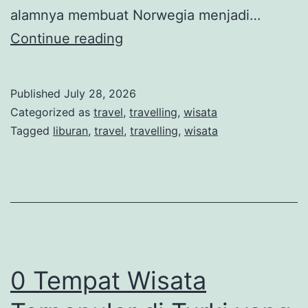
alamnya membuat Norwegia menjadi…
Jelajahi
Continue reading
Norwegia,
Negeri
Published
July 28, 2026
Fjord
Categorized as
travel
,
travelling
,
wisata
dengan
Tagged
liburan
,
travel
,
travelling
,
wisata
Aurora
Borealis
yang
Memukau
0 Tempat Wisata