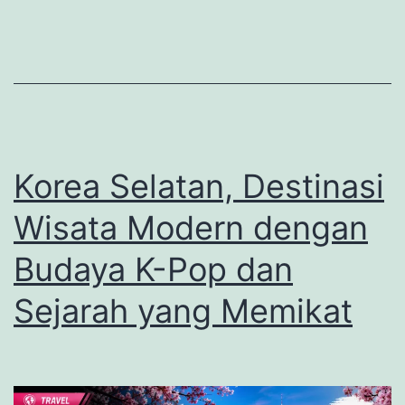
Inca
yang
Menjadi
Keajaiban
Dunia
di
Korea Selatan, Destinasi
Peru
Wisata Modern dengan
Budaya K-Pop dan
Sejarah yang Memikat