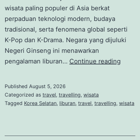
wisata paling populer di Asia berkat
perpaduan teknologi modern, budaya
tradisional, serta fenomena global seperti
K-Pop dan K-Drama. Negara yang dijuluki
Negeri Ginseng ini menawarkan
Korea
pengalaman liburan…
Continue reading
Selata
Destin
Published
August 5, 2026
Wisata
Categorized as
travel
,
travelling
,
wisata
Moder
Tagged
Korea Selatan
,
liburan
,
travel
,
travelling
,
wisata
denga
Buday
K-