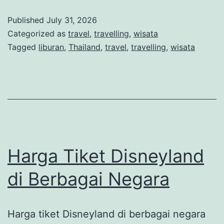
Eksotis
Published
July 31, 2026
dengan
Categorized as
travel
,
travelling
,
wisata
Pantai
Tagged
liburan
,
Thailand
,
travel
,
travelling
,
wisata
Indah,
Budaya
Unik,
dan
Kuliner
Lezat
Harga Tiket Disneyland
di Berbagai Negara
Harga tiket Disneyland di berbagai negara