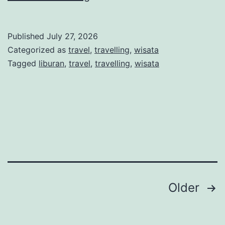
Tempat
Wisata
Published
July 27, 2026
Terpopuler
Categorized as
travel
,
travelling
,
wisata
di
Tagged
liburan
,
travel
,
travelling
,
wisata
Turki
yang
Wajib
Kamu
Kunjungi
Posts
Older
navigation