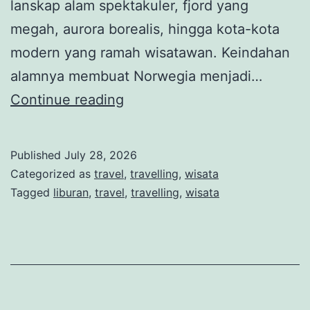
lanskap alam spektakuler, fjord yang
megah, aurora borealis, hingga kota-kota
modern yang ramah wisatawan. Keindahan
alamnya membuat Norwegia menjadi…
Jelajahi
Continue reading
Norwegia,
Negeri
Published
July 28, 2026
Fjord
Categorized as
travel
,
travelling
,
wisata
dengan
Tagged
liburan
,
travel
,
travelling
,
wisata
Aurora
Borealis
yang
Memukau