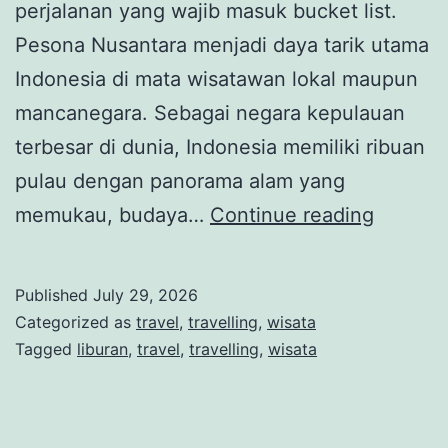
perjalanan yang wajib masuk bucket list.
Pesona Nusantara menjadi daya tarik utama
Indonesia di mata wisatawan lokal maupun
mancanegara. Sebagai negara kepulauan
terbesar di dunia, Indonesia memiliki ribuan
pulau dengan panorama alam yang
Pesona
memukau, budaya…
Continue reading
Nusanta
Surga
Published
July 29, 2026
Wisata
Categorized as
travel
,
travelling
,
wisata
Alam,
Tagged
liburan
,
travel
,
travelling
,
wisata
Budaya
dan