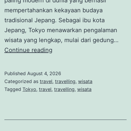
paling modern di dunia yang berhasil
mempertahankan kekayaan budaya
tradisional Jepang. Sebagai ibu kota
Jepang, Tokyo menawarkan pengalaman
wisata yang lengkap, mulai dari gedung…
Tokyo,
Continue reading
Kota
Metropolitan
Published
August 4, 2026
yang
Categorized as
travel
,
travelling
,
wisata
Memadukan
Tagged
Tokyo
,
travel
,
travelling
,
wisata
Teknologi
Modern
dan
Budaya