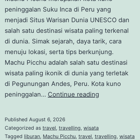
peninggalan Suku Inca di Peru yang
menjadi Situs Warisan Dunia UNESCO dan
salah satu destinasi wisata paling terkenal
di dunia. Simak sejarah, daya tarik, cara
menuju lokasi, serta tips berkunjung.
Machu Picchu adalah salah satu destinasi
wisata paling ikonik di dunia yang terletak
di Pegunungan Andes, Peru. Kota kuno
Machu
peninggalan…
Continue reading
Picchu,
Kota
Published
August 6, 2026
Kuno
Categorized as
travel
,
travelling
,
wisata
Suku
Tagged
liburan
,
Machu Picchu
,
travel
,
travelling
,
wisata