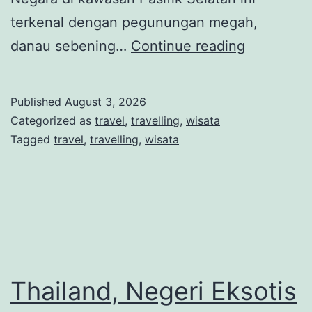
terkenal dengan pegunungan megah,
Selandia
danau sebening…
Continue reading
Baru,
Negeri
Published
August 3, 2026
dengan
Categorized as
travel
,
travelling
,
wisata
Keindaha
Tagged
travel
,
travelling
,
wisata
Alam
yang
Memukau
dan
Budaya
Māori
Thailand, Negeri Eksotis
yang