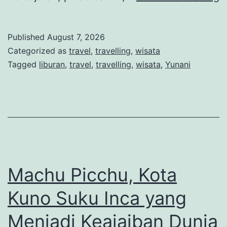
N
P
Published
August 7, 2026
D
Categorized as
travel
,
travelling
,
wisata
d
Tagged
liburan
,
travel
,
travelling
,
wisata
,
Yunani
K
P
d
S
y
M
Machu Picchu, Kota
Kuno Suku Inca yang
Menjadi Keajaiban Dunia