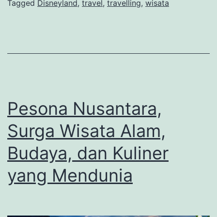
Berbagai
Tagged
Disneyland
,
travel
,
travelling
,
wisata
Negara
Pesona Nusantara,
Surga Wisata Alam,
Budaya, dan Kuliner
yang Mendunia