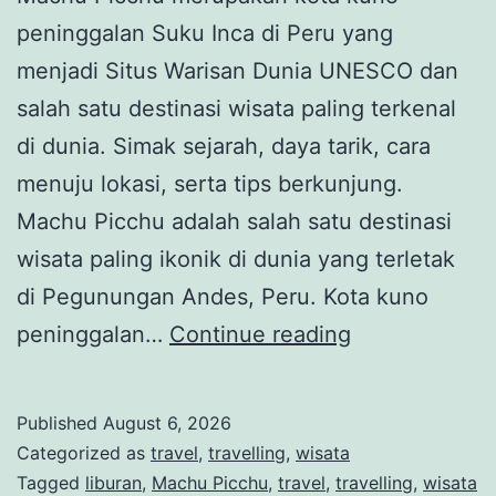
peninggalan Suku Inca di Peru yang
menjadi Situs Warisan Dunia UNESCO dan
salah satu destinasi wisata paling terkenal
di dunia. Simak sejarah, daya tarik, cara
menuju lokasi, serta tips berkunjung.
Machu Picchu adalah salah satu destinasi
wisata paling ikonik di dunia yang terletak
di Pegunungan Andes, Peru. Kota kuno
Machu
peninggalan…
Continue reading
Picchu,
Kota
Published
August 6, 2026
Kuno
Categorized as
travel
,
travelling
,
wisata
Suku
Tagged
liburan
,
Machu Picchu
,
travel
,
travelling
,
wisata