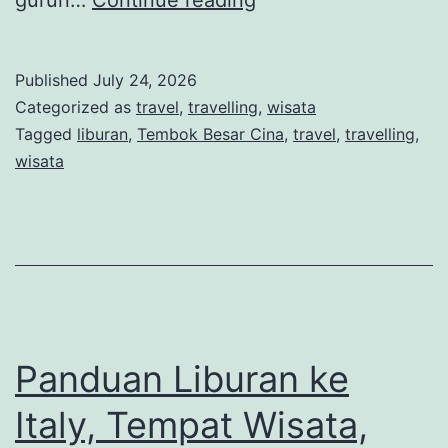
gurun…
Continue reading
Tembok
Besar
Published
July 24, 2026
Cina,
Categorized as
travel
,
travelling
,
wisata
Ikon
Tagged
liburan
,
Tembok Besar Cina
,
travel
,
travelling
,
wisata
Wisata
Bersejarah
yang
Mendunia
Panduan Liburan ke
Italy, Tempat Wisata,