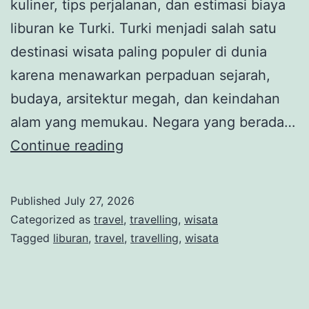
kuliner, tips perjalanan, dan estimasi biaya
liburan ke Turki. Turki menjadi salah satu
destinasi wisata paling populer di dunia
karena menawarkan perpaduan sejarah,
budaya, arsitektur megah, dan keindahan
alam yang memukau. Negara yang berada…
0
Continue reading
Tempat
Wisata
Published
July 27, 2026
Terpopuler
Categorized as
travel
,
travelling
,
wisata
di
Tagged
liburan
,
travel
,
travelling
,
wisata
Turki
yang