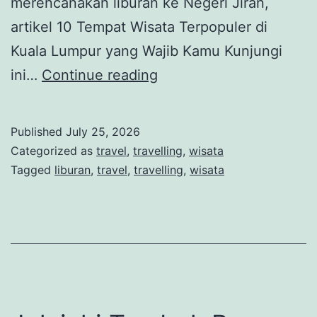
merencanakan liburan ke Negeri Jiran,
artikel 10 Tempat Wisata Terpopuler di
Kuala Lumpur yang Wajib Kamu Kunjungi
10
ini…
Continue reading
Tempat
Wisata
Published
July 25, 2026
Terpopuler
Categorized as
travel
,
travelling
,
wisata
di
Tagged
liburan
,
travel
,
travelling
,
wisata
Kuala
Lumpur
yang
Wajib
Kamu
Kunjungi