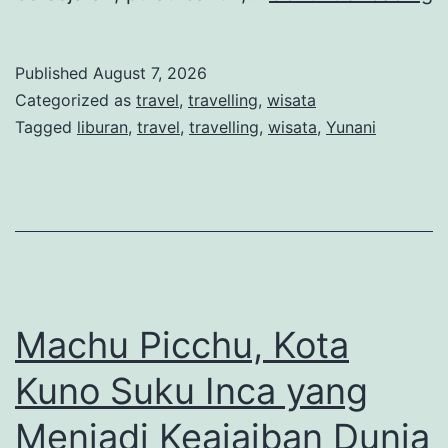
N
P
Published
August 7, 2026
D
Categorized as
travel
,
travelling
,
wisata
d
Tagged
liburan
,
travel
,
travelling
,
wisata
,
Yunani
K
P
d
S
y
M
Machu Picchu, Kota
Kuno Suku Inca yang
Menjadi Keajaiban Dunia