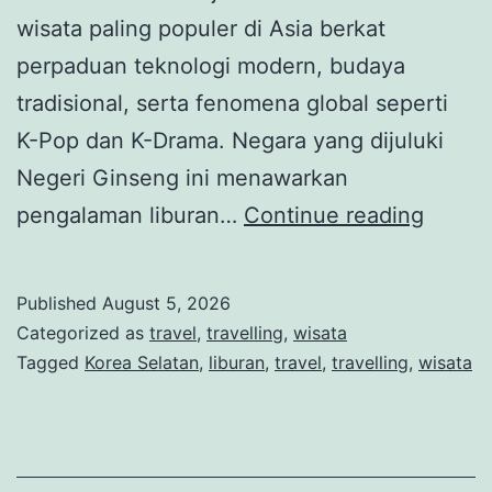
wisata paling populer di Asia berkat
perpaduan teknologi modern, budaya
tradisional, serta fenomena global seperti
K-Pop dan K-Drama. Negara yang dijuluki
Negeri Ginseng ini menawarkan
Korea
pengalaman liburan…
Continue reading
Selata
Destin
Published
August 5, 2026
Wisata
Categorized as
travel
,
travelling
,
wisata
Moder
Tagged
Korea Selatan
,
liburan
,
travel
,
travelling
,
wisata
denga
Buday
K-