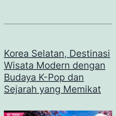
Inca
yang
Menjadi
Keajaiban
Dunia
di
Korea Selatan, Destinasi
Peru
Wisata Modern dengan
Budaya K-Pop dan
Sejarah yang Memikat