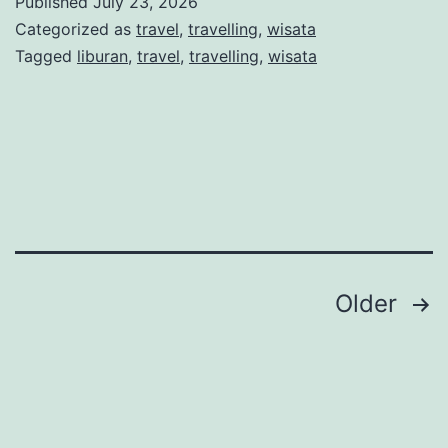
Published
July 23, 2026
Italy,
Categorized as
travel
,
travelling
,
wisata
Tempat
Tagged
liburan
,
travel
,
travelling
,
wisata
Wisata,
Musim
Terbaik,
dan
Estimasi
Biaya
Posts
Older
navigation