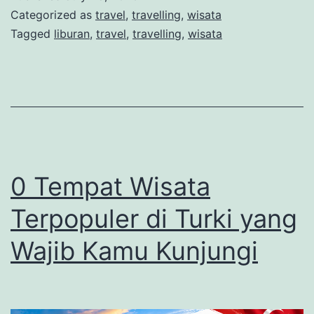
Fjord
Categorized as
travel
,
travelling
,
wisata
dengan
Tagged
liburan
,
travel
,
travelling
,
wisata
Aurora
Borealis
yang
Memukau
0 Tempat Wisata
Terpopuler di Turki yang
Wajib Kamu Kunjungi