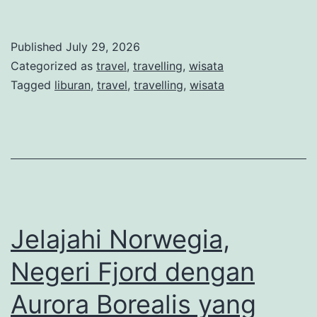
Nusanta
Surga
Published
July 29, 2026
Wisata
Categorized as
travel
,
travelling
,
wisata
Alam,
Tagged
liburan
,
travel
,
travelling
,
wisata
Budaya
dan
Kuliner
yang
Mendun
Jelajahi Norwegia,
Negeri Fjord dengan
Aurora Borealis yang