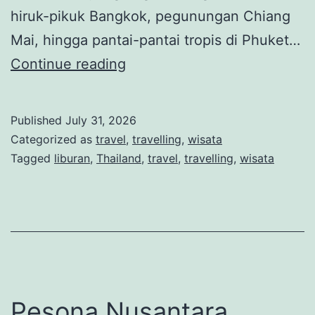
hiruk-pikuk Bangkok, pegunungan Chiang
Mai, hingga pantai-pantai tropis di Phuket…
Thailand,
Continue reading
Negeri
Eksotis
Published
July 31, 2026
dengan
Categorized as
travel
,
travelling
,
wisata
Pantai
Tagged
liburan
,
Thailand
,
travel
,
travelling
,
wisata
Indah,
Budaya
Unik,
dan
Kuliner
Lezat
Pesona Nusantara,