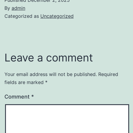
By
admin
Categorized as
Uncategorized
Leave a comment
Your email address will not be published.
Required
fields are marked
*
Comment
*