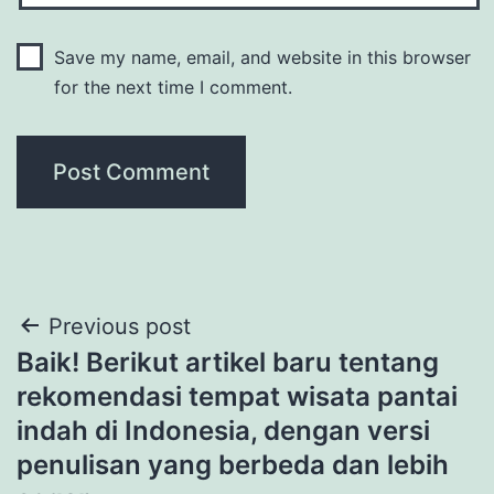
Save my name, email, and website in this browser
for the next time I comment.
Post
Previous post
Baik! Berikut artikel baru tentang
navigation
rekomendasi tempat wisata pantai
indah di Indonesia, dengan versi
penulisan yang berbeda dan lebih