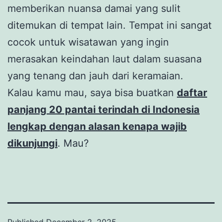
memberikan nuansa damai yang sulit
ditemukan di tempat lain. Tempat ini sangat
cocok untuk wisatawan yang ingin
merasakan keindahan laut dalam suasana
yang tenang dan jauh dari keramaian.
Kalau kamu mau, saya bisa buatkan
daftar
panjang 20 pantai terindah di Indonesia
lengkap dengan alasan kenapa wajib
dikunjungi
. Mau?
Published
December 2, 2025