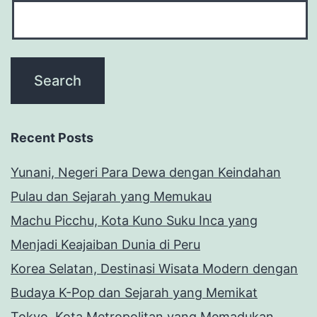
Recent Posts
Yunani, Negeri Para Dewa dengan Keindahan
Pulau dan Sejarah yang Memukau
Machu Picchu, Kota Kuno Suku Inca yang
Menjadi Keajaiban Dunia di Peru
Korea Selatan, Destinasi Wisata Modern dengan
Budaya K-Pop dan Sejarah yang Memikat
Tokyo, Kota Metropolitan yang Memadukan