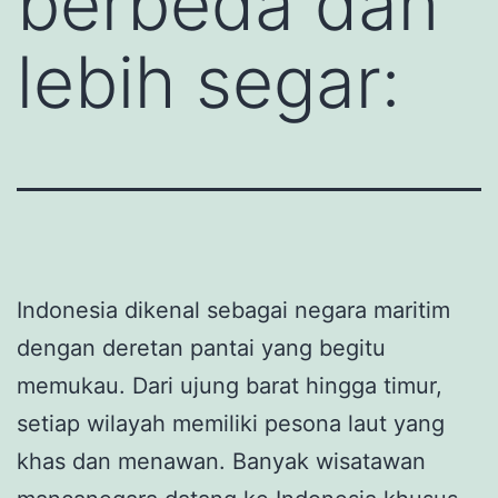
berbeda dan
lebih segar:
Indonesia dikenal sebagai negara maritim
dengan deretan pantai yang begitu
memukau. Dari ujung barat hingga timur,
setiap wilayah memiliki pesona laut yang
khas dan menawan. Banyak wisatawan