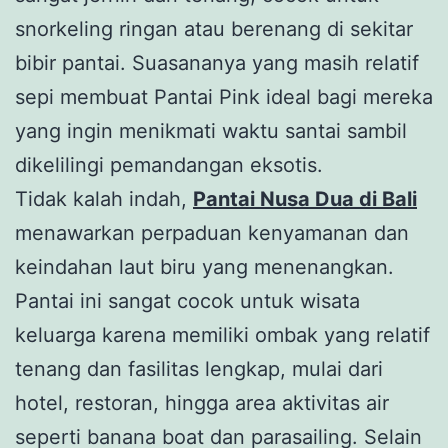
snorkeling ringan atau berenang di sekitar
bibir pantai. Suasananya yang masih relatif
sepi membuat Pantai Pink ideal bagi mereka
yang ingin menikmati waktu santai sambil
dikelilingi pemandangan eksotis.
Tidak kalah indah,
Pantai Nusa Dua di Bali
menawarkan perpaduan kenyamanan dan
keindahan laut biru yang menenangkan.
Pantai ini sangat cocok untuk wisata
keluarga karena memiliki ombak yang relatif
tenang dan fasilitas lengkap, mulai dari
hotel, restoran, hingga area aktivitas air
seperti banana boat dan parasailing. Selain