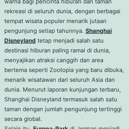
warna bagi pencinta hiburan dan taman
rekreasi di seluruh dunia, dengan berbagai
tempat wisata populer menarik jutaan
pengunjung setiap tahunnya.
Shanghai
Disneyland
tetap menjadi salah satu
destinasi hiburan paling ramai di dunia,
menyajikan atraksi canggih dan area
bertema seperti Zootopia yang baru dibuka,
menarik wisatawan dari seluruh Asia dan
dunia. Menurut laporan kunjungan terbaru,
Shanghai Disneyland termasuk salah satu
taman dengan jumlah pengunjung tertinggi
secara global.
Selain itu,
Europa-Park
di Jerman menjadi