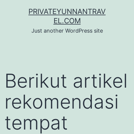
Skip
PRIVATEYUNNANTRAV
to
EL.COM
content
Just another WordPress site
Berikut artikel
rekomendasi
tempat