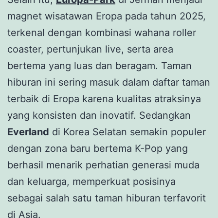
magnet wisatawan Eropa pada tahun 2025,
terkenal dengan kombinasi wahana roller
coaster, pertunjukan live, serta area
bertema yang luas dan beragam. Taman
hiburan ini sering masuk dalam daftar taman
terbaik di Eropa karena kualitas atraksinya
yang konsisten dan inovatif. Sedangkan
Everland
di Korea Selatan semakin populer
dengan zona baru bertema K-Pop yang
berhasil menarik perhatian generasi muda
dan keluarga, memperkuat posisinya
sebagai salah satu taman hiburan terfavorit
di Asia.