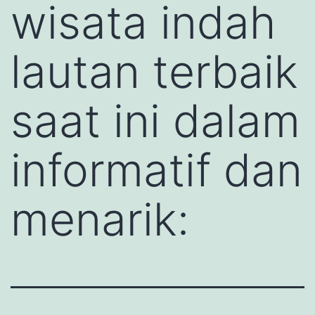
wisata indah
lautan terbaik
saat ini dalam
informatif dan
menarik: