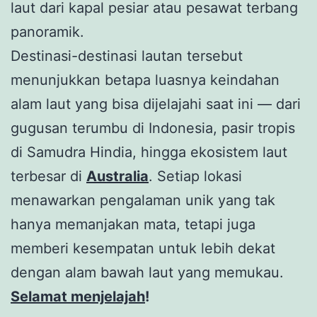
laut dari kapal pesiar atau pesawat terbang
panoramik.
Destinasi-destinasi lautan tersebut
menunjukkan betapa luasnya keindahan
alam laut yang bisa dijelajahi saat ini — dari
gugusan terumbu di Indonesia, pasir tropis
di Samudra Hindia, hingga ekosistem laut
terbesar di
Australia
. Setiap lokasi
menawarkan pengalaman unik yang tak
hanya memanjakan mata, tetapi juga
memberi kesempatan untuk lebih dekat
dengan alam bawah laut yang memukau.
Selamat menjelajah
!