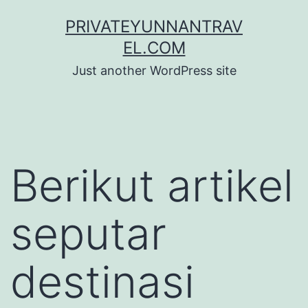
Skip
PRIVATEYUNNANTRAV
to
EL.COM
content
Just another WordPress site
Berikut artikel
seputar
destinasi