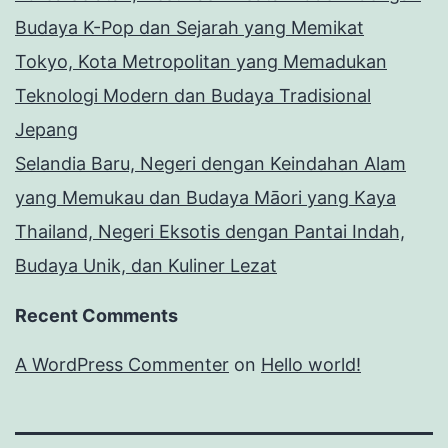
Budaya K-Pop dan Sejarah yang Memikat
Tokyo, Kota Metropolitan yang Memadukan
Teknologi Modern dan Budaya Tradisional
Jepang
Selandia Baru, Negeri dengan Keindahan Alam
yang Memukau dan Budaya Māori yang Kaya
Thailand, Negeri Eksotis dengan Pantai Indah,
Budaya Unik, dan Kuliner Lezat
Recent Comments
A WordPress Commenter
on
Hello world!