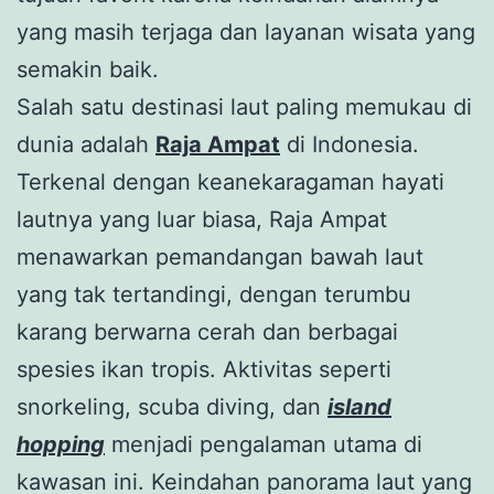
yang masih terjaga dan layanan wisata yang
semakin baik.
Salah satu destinasi laut paling memukau di
dunia adalah
Raja Ampat
di Indonesia.
Terkenal dengan keanekaragaman hayati
lautnya yang luar biasa, Raja Ampat
menawarkan pemandangan bawah laut
yang tak tertandingi, dengan terumbu
karang berwarna cerah dan berbagai
spesies ikan tropis. Aktivitas seperti
snorkeling, scuba diving, dan
island
hopping
menjadi pengalaman utama di
kawasan ini. Keindahan panorama laut yang