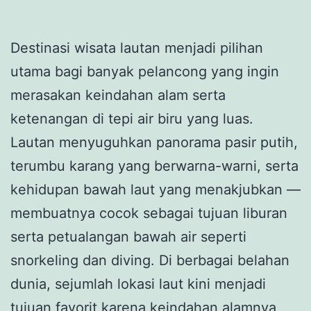
Destinasi wisata lautan menjadi pilihan
utama bagi banyak pelancong yang ingin
merasakan keindahan alam serta
ketenangan di tepi air biru yang luas.
Lautan menyuguhkan panorama pasir putih,
terumbu karang yang berwarna-warni, serta
kehidupan bawah laut yang menakjubkan —
membuatnya cocok sebagai tujuan liburan
serta petualangan bawah air seperti
snorkeling dan diving. Di berbagai belahan
dunia, sejumlah lokasi laut kini menjadi
tujuan favorit karena keindahan alamnya