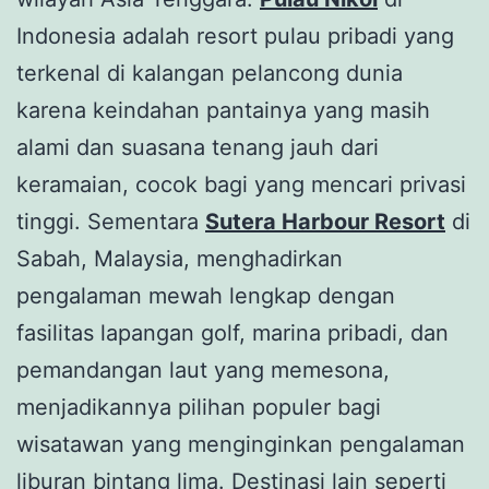
Indonesia adalah resort pulau pribadi yang
terkenal di kalangan pelancong dunia
karena keindahan pantainya yang masih
alami dan suasana tenang jauh dari
keramaian, cocok bagi yang mencari privasi
tinggi. Sementara
Sutera Harbour Resort
di
Sabah, Malaysia, menghadirkan
pengalaman mewah lengkap dengan
fasilitas lapangan golf, marina pribadi, dan
pemandangan laut yang memesona,
menjadikannya pilihan populer bagi
wisatawan yang menginginkan pengalaman
liburan bintang lima. Destinasi lain seperti