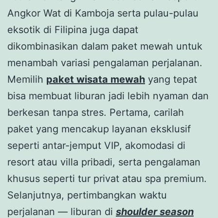
Angkor Wat di Kamboja serta pulau-pulau
eksotik di Filipina juga dapat
dikombinasikan dalam paket mewah untuk
menambah variasi pengalaman perjalanan.
Memilih
paket wisata mewah
yang tepat
bisa membuat liburan jadi lebih nyaman dan
berkesan tanpa stres. Pertama, carilah
paket yang mencakup layanan eksklusif
seperti antar-jemput VIP, akomodasi di
resort atau villa pribadi, serta pengalaman
khusus seperti tur privat atau spa premium.
Selanjutnya, pertimbangkan waktu
perjalanan — liburan di
shoulder season