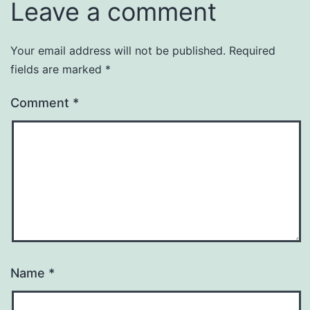
Leave a comment
Your email address will not be published.
Required
fields are marked
*
Comment
*
Name
*