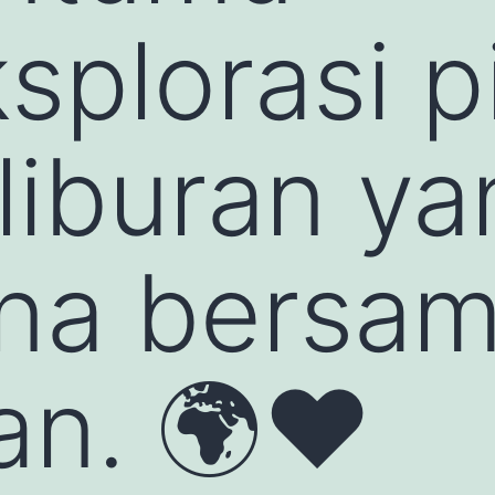
plorasi pi
liburan ya
na bersa
n. 🌍❤️