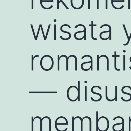
wisata 
romantis
— disus
memba