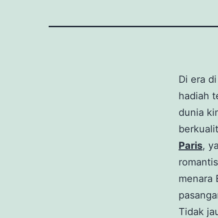
Di era d
hadiah t
dunia ki
berkuali
Paris
, y
romantis
menara E
pasangan
Tidak ja