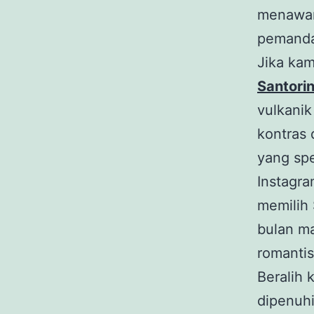
menawar
pemanda
Jika ka
Santorin
vulkani
kontras 
yang spe
Instagra
memilih 
bulan m
romantis
Beralih 
dipenuhi