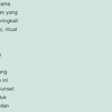
utama
an yang
ringkali
, ritual
n
ang
 ini
Sunset
duk
 dan