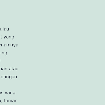
Pulau
t yang
benamnya
ling
n
han atau
ndangan
is yang
o, taman