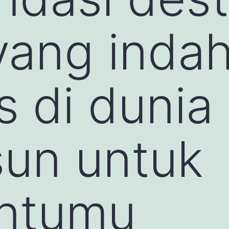
yang inda
 di dunia 
un untuk
ntumu