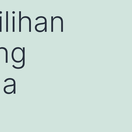
lihan
ng
ma