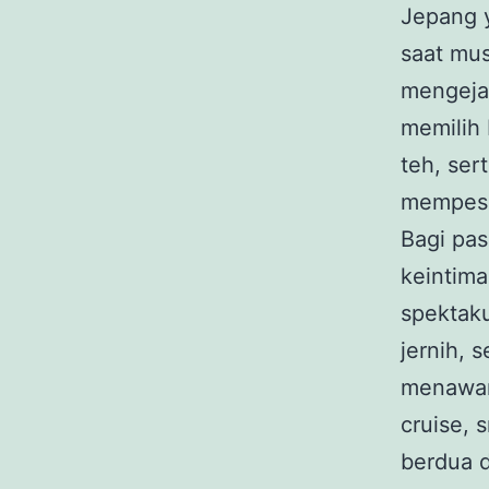
Jepang y
saat mu
mengejar
memilih 
teh, ser
mempes
Bagi pa
keintima
spektaku
jernih, 
menawark
cruise, 
berdua 