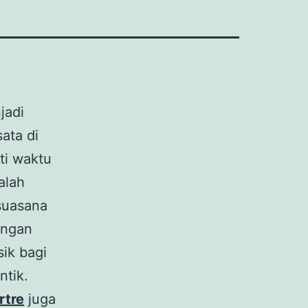
jadi
ata di
ti waktu
alah
suasana
angan
sik bagi
ntik.
rtre
juga