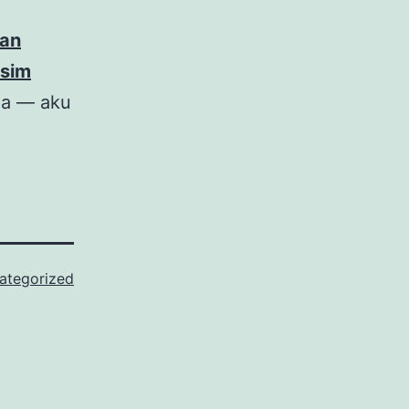
ran
usim
aja — aku
ategorized