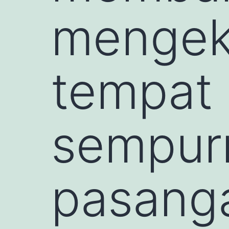
mengeks
tempat 
sempur
pasanga