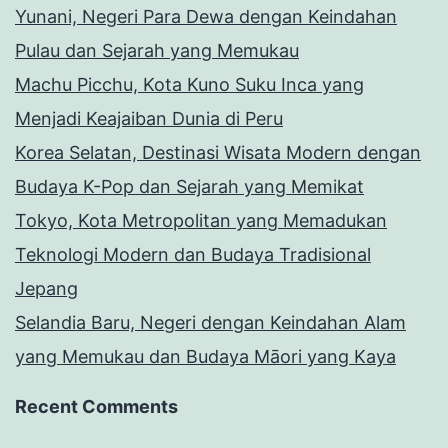
Yunani, Negeri Para Dewa dengan Keindahan
Pulau dan Sejarah yang Memukau
Machu Picchu, Kota Kuno Suku Inca yang
Menjadi Keajaiban Dunia di Peru
Korea Selatan, Destinasi Wisata Modern dengan
Budaya K-Pop dan Sejarah yang Memikat
Tokyo, Kota Metropolitan yang Memadukan
Teknologi Modern dan Budaya Tradisional
Jepang
Selandia Baru, Negeri dengan Keindahan Alam
yang Memukau dan Budaya Māori yang Kaya
Recent Comments