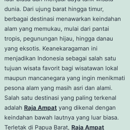
dunia. Dari ujung barat hingga timur,
berbagai destinasi menawarkan keindahan
alam yang memukau, mulai dari pantai
tropis, pegunungan hijau, hingga danau
yang eksotis. Keanekaragaman ini
menjadikan Indonesia sebagai salah satu
tujuan wisata favorit bagi wisatawan lokal
maupun mancanegara yang ingin menikmati
pesona alam yang masih asri dan alami.
Salah satu destinasi yang paling terkenal
adalah
Raja Ampat
yang dikenal dengan
keindahan bawah lautnya yang luar biasa.
Terletak di Papua Barat,
Raja Ampat