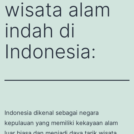
wisata alam
indah di
Indonesia:
Indonesia dikenal sebagai negara
kepulauan yang memiliki kekayaan alam
luar biasa dan menjadi daya tarik wisata