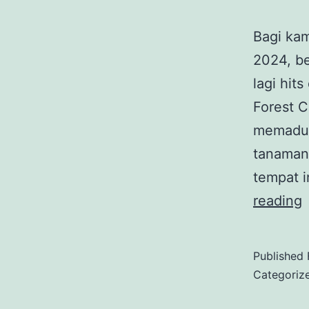
Bagi ka
2024, be
lagi hit
Forest C
memaduk
tanaman 
tempat 
W
reading
U
Published
Categoriz