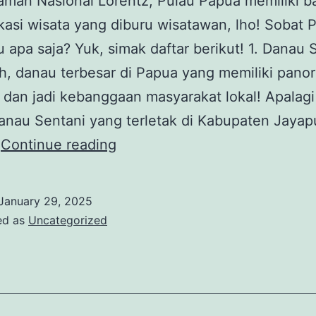
aman Nasional Lorentz, Pulau Papua memiliki 
okasi wisata yang diburu wisatawan, lho! Sobat
 apa saja? Yuk, simak daftar berikut! 1. Danau 
nih, danau terbesar di Papua yang memiliki pano
s dan jadi kebanggaan masyarakat lokal! Apalagi
nau Sentani yang terletak di Kabupaten Jayap
Surga
…
Continue reading
Dunia
Ada
January 29, 2025
Di
ed as
Uncategorized
Papua