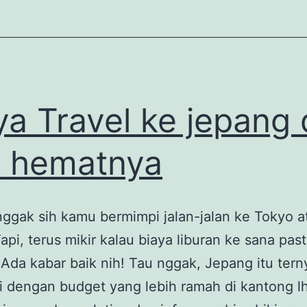
ya Travel ke jepang
s hematnya
ggak sih kamu bermimpi jalan-jalan ke Tokyo a
api, terus mikir kalau biaya liburan ke sana pas
Ada kabar baik nih! Tau nggak, Jepang itu tern
i dengan budget yang lebih ramah di kantong l