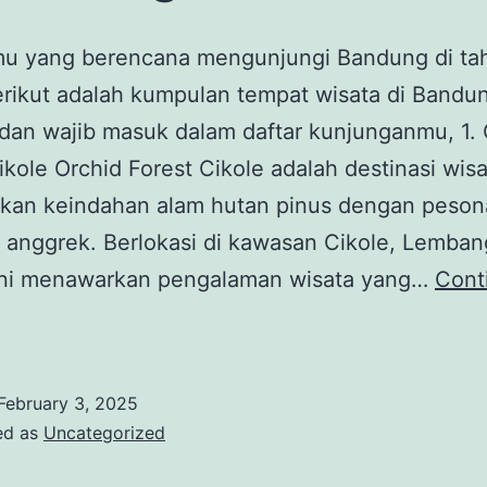
mu yang berencana mengunjungi Bandung di ta
rikut adalah kumpulan tempat wisata di Bandu
s dan wajib masuk dalam daftar kunjunganmu, 1.
ikole Orchid Forest Cikole adalah destinasi wis
an keindahan alam hutan pinus dengan pesona
anggrek. Berlokasi di kawasan Cikole, Lemban
ini menawarkan pengalaman wisata yang…
Cont
isata
nik
Yang
February 3, 2025
Ada
ed as
Uncategorized
DiBandung