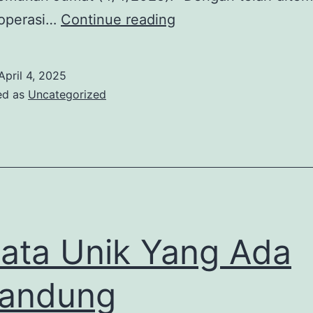
Risiko
 operasi…
Continue reading
Tenggelam
di
April 4, 2025
Pantai
ed as
Uncategorized
Pangandaran
￼
ata Unik Yang Ada
Bandung