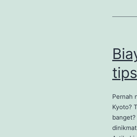
Bia
tip
Pernah n
Kyoto? T
banget? 
dinikmat