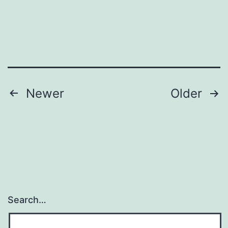
yang
Mendunia
Posts
Newer
Older
navigation
Search…