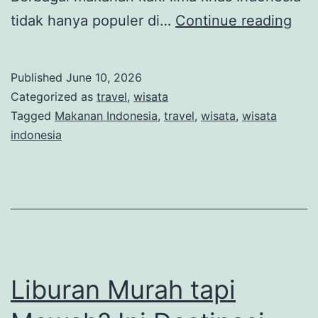
Str
tidak hanya populer di…
Continue reading
Foo
Ind
Published
June 10, 2026
yan
Categorized as
travel
,
wisata
Men
Tagged
Makanan Indonesia
,
travel
,
wisata
,
wisata
indonesia
Kuli
Kak
Lim
den
Cita
Ras
Liburan Murah tapi
Kel
Dun