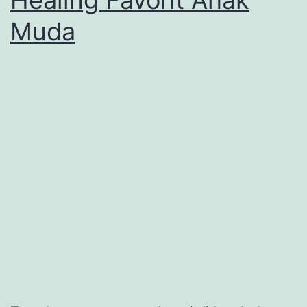
Healing Favorit Anak
Muda