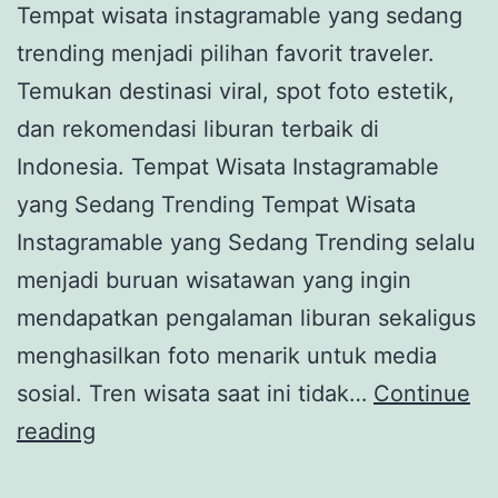
Tempat wisata instagramable yang sedang
trending menjadi pilihan favorit traveler.
Temukan destinasi viral, spot foto estetik,
dan rekomendasi liburan terbaik di
Indonesia. Tempat Wisata Instagramable
yang Sedang Trending Tempat Wisata
Instagramable yang Sedang Trending selalu
menjadi buruan wisatawan yang ingin
mendapatkan pengalaman liburan sekaligus
menghasilkan foto menarik untuk media
sosial. Tren wisata saat ini tidak…
Continue
Tempat
reading
Wisata