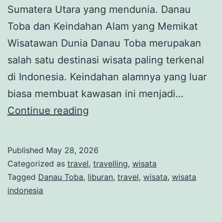
Sumatera Utara yang mendunia. Danau
Toba dan Keindahan Alam yang Memikat
Wisatawan Dunia Danau Toba merupakan
salah satu destinasi wisata paling terkenal
di Indonesia. Keindahan alamnya yang luar
biasa membuat kawasan ini menjadi…
Danau
Continue reading
Toba
dan
Published
May 28, 2026
Pesona
Categorized as
travel
,
travelling
,
wisata
Alam
Tagged
Danau Toba
,
liburan
,
travel
,
wisata
,
wisata
indonesia
Sumatera
Utara