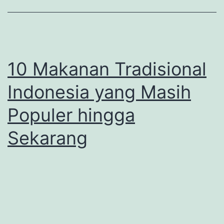
10 Makanan Tradisional
Indonesia yang Masih
Populer hingga
Sekarang