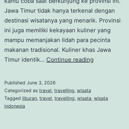
kamu coba saat berkunjung ke provinsi ini.
Jawa Timur tidak hanya terkenal dengan
destinasi wisatanya yang menarik. Provinsi
ini juga memiliki kekayaan kuliner yang
mampu memanjakan lidah para pecinta
makanan tradisional. Kuliner khas Jawa
Kuliner
Timur identik…
Continue reading
Khas
Jawa
Published
June 3, 2026
Timur
Categorized as
travel
,
travelling
,
wisata
yang
Tagged
liburan
,
travel
,
travelling
,
wisata
,
wisata
indonesia
Wajib
Kamu
Coba