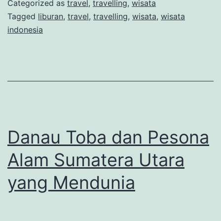
Lombok,
Categorized as
travel
,
travelling
,
wisata
Tempat
Tagged
liburan
,
travel
,
travelling
,
wisata
,
wisata
indonesia
Healing
Favorit
Anak
Muda
Danau Toba dan Pesona
Alam Sumatera Utara
yang Mendunia