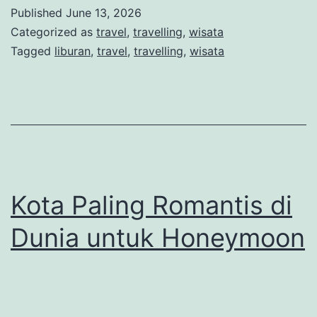
Liburan
Published
June 13, 2026
di
Categorized as
travel
,
travelling
,
wisata
Prancis
Tagged
liburan
,
travel
,
travelling
,
wisata
yang
Wajib
Kamu
Kunjungi
Kota Paling Romantis di
Dunia untuk Honeymoon