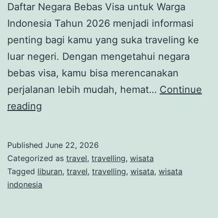
Daftar Negara Bebas Visa untuk Warga
Indonesia Tahun 2026 menjadi informasi
penting bagi kamu yang suka traveling ke
luar negeri. Dengan mengetahui negara
bebas visa, kamu bisa merencanakan
perjalanan lebih mudah, hemat…
Continue
Daftar
reading
Negara
Bebas
Published
June 22, 2026
Visa
Categorized as
travel
,
travelling
,
wisata
untuk
Tagged
liburan
,
travel
,
travelling
,
wisata
,
wisata
indonesia
Warga
Indonesia