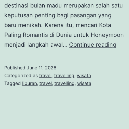
destinasi bulan madu merupakan salah satu
keputusan penting bagi pasangan yang
baru menikah. Karena itu, mencari Kota
Paling Romantis di Dunia untuk Honeymoon
Kota
menjadi langkah awal…
Continue reading
Pali
Roma
Published
June 11, 2026
di
Categorized as
travel
,
travelling
,
wisata
Duni
Tagged
liburan
,
travel
,
travelling
,
wisata
untu
Hon