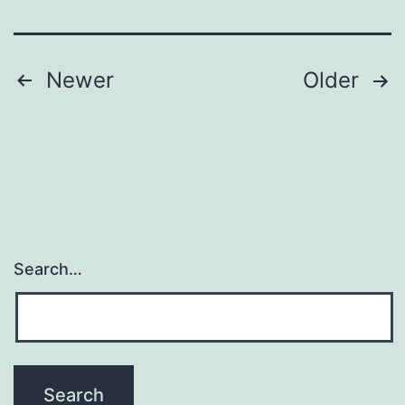
Posts
Newer
Older
navigation
Search…