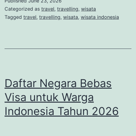
Published
June 23, 2026
Destinasi
Categorized as
travel
,
travelling
,
wisata
Anti-
Tagged
travel
,
travelling
,
wisata
,
wisata indonesia
Mainstream
untuk
Liburan
Daftar Negara Bebas
Visa untuk Warga
Indonesia Tahun 2026