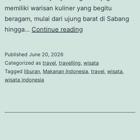
memiliki warisan kuliner yang begitu
beragam, mulai dari ujung barat di Sabang
Jelajah
hingga…
Continue reading
Rasa
Nusantara:
Published
June 20, 2026
Wisata
Categorized as
travel
,
travelling
,
wisata
Kuliner
Tagged
liburan
,
Makanan Indonesia
,
travel
,
wisata
,
wisata indonesia
dari
Sabang
sampai
Merauke