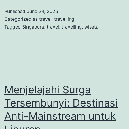
Hid
Published
June 24, 2026
Ge
Categorized as
travel
,
travelling
di
Tagged
Singapura
,
travel
,
travelling
,
wisata
Sin
yan
Bel
Ban
Dike
Wis
Menjelajahi Surga
Tersembunyi: Destinasi
Anti-Mainstream untuk