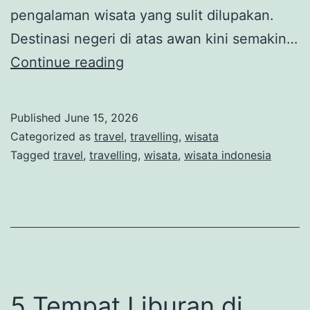
pengalaman wisata yang sulit dilupakan.
Destinasi negeri di atas awan kini semakin…
Pesona
Continue reading
Negeri
di
Published
June 15, 2026
Atas
Categorized as
travel
,
travelling
,
wisata
Awan:
Tagged
travel
,
travelling
,
wisata
,
wisata indonesia
Destinasi
yang
Wajib
Dikunjungi
Tahun
Ini
5 Tempat Liburan di