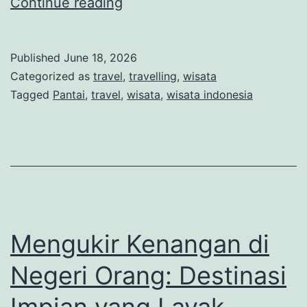
Menjelajahi
Continue reading
Keindahan
Pantai
Published
June 18, 2026
Eksotis
Categorized as
travel
,
travelling
,
wisata
yang
Tagged
Pantai
,
travel
,
wisata
,
wisata indonesia
Jarang
Diketahui
Mengukir Kenangan di
Negeri Orang: Destinasi
Impian yang Layak